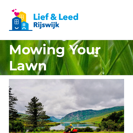
Ga
naar
inhoud
Mowing Your
Lawn